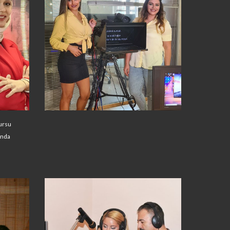
ursu
ında