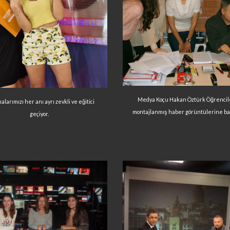
Medya Koçu Hakan Öztürk Öğrencile
alarımızı her anı ayrı zevkli ve eğitici
montajlanmış haber görüntülerine b
geçiyor.