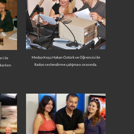
Medya Koçu Hakan Öztürk ve Öğrencisi ile
ri ile
Radyo seslendirme çalışması sırasında.
akarken.