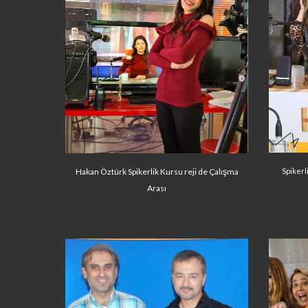
Hakan Öztürk Spikerlik Kursu reji de Çalışma
Spikerl
Arası